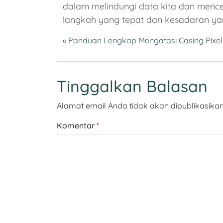
dalam melindungi data kita dan menc
langkah yang tepat dan kesadaran yan
«
Panduan Lengkap Mengatasi Casing Pixel
Tinggalkan Balasan
Alamat email Anda tidak akan dipublikasikan
Komentar
*