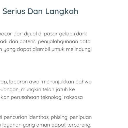
 Serius Dan Langkah
cor dan dijual di pasar gelap (dark
badi dan potensi penyalahgunaan data
ah yang dapat diambil untuk melindungi
gkap, laporan awal menunjukkan bahwa
keuangan, mungkin telah jatuh ke
akan perusahaan teknologi raksasa
pencurian identitas, phising, penipuan
dia layanan yang aman dapat tercoreng,