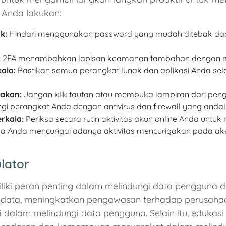
 Anda lakukan:
k:
Hindari menggunakan password yang mudah ditebak da
:
2FA menambahkan lapisan keamanan tambahan dengan memi
ala:
Pastikan semua perangkat lunak dan aplikasi Anda se
gakan:
Jangan klik tautan atau membuka lampiran dari pengi
gi perangkat Anda dengan antivirus dan firewall yang andal
rkala:
Periksa secara rutin aktivitas akun online Anda untuk
a Anda mencurigai adanya aktivitas mencurigakan pada aku
lator
liki peran penting dalam melindungi data pengguna
data, meningkatkan pengawasan terhadap perusahaa
 dalam melindungi data pengguna. Selain itu, edukasi