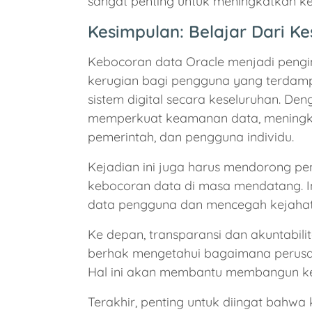
sangat penting untuk meningkatkan k
Kesimpulan: Belajar Dari
Kebocoran data Oracle menjadi penging
kerugian bagi pengguna yang terdampa
sistem digital secara keseluruhan. D
memperkuat keamanan data, meningka
pemerintah, dan pengguna individu.
Kejadian ini juga harus mendorong p
kebocoran data di masa mendatang. I
data pengguna dan mencegah kejahata
Ke depan, transparansi dan akuntabil
berhak mengetahui bagaimana perusah
Hal ini akan membantu membangun k
Terakhir, penting untuk diingat bahw