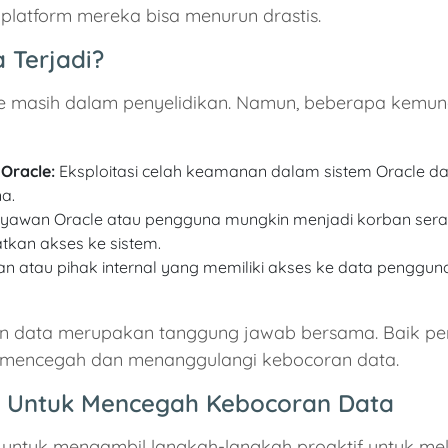
latform mereka bisa menurun drastis.
 Terjadi?
e masih dalam penyelidikan. Namun, beberapa kemung
Oracle:
Eksploitasi celah keamanan dalam sistem Oracle 
a.
yawan Oracle atau pengguna mungkin menjadi korban sera
kan akses ke sistem.
wan atau pihak internal yang memiliki akses ke data peng
an data merupakan tanggung jawab bersama. Baik p
am mencegah dan menanggulangi kebocoran data.
i Untuk Mencegah Kebocoran Data
ng untuk mengambil langkah-langkah proaktif untuk mel