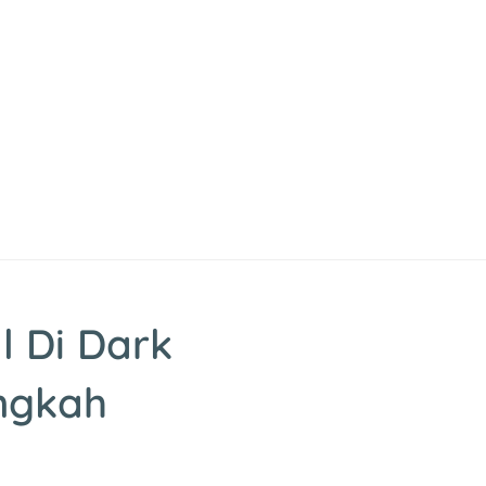
l Di Dark
ngkah