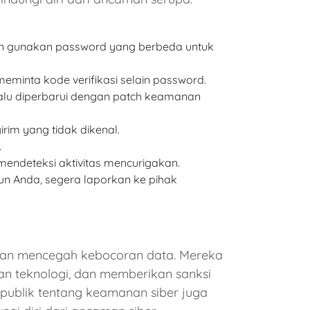
n gunakan password yang berbeda untuk
nta kode verifikasi selain password.
lalu diperbarui dengan patch keamanan
rim yang tidak dikenal.
.
 mendeteksi aktivitas mencurigakan.
n Anda, segera laporkan ke pihak
 dan mencegah kebocoran data. Mereka
n teknologi, dan memberikan sanksi
 publik tentang keamanan siber juga