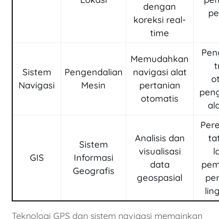
dengan
pe
koreksi real-
time
Pen
Memudahkan
t
Sistem
Pengendalian
navigasi alat
o
Navigasi
Mesin
pertanian
peng
otomatis
al
Per
Analisis dan
ta
Sistem
visualisasi
l
GIS
Informasi
data
pem
Geografis
geospasial
pe
li
Teknologi GPS dan sistem navigasi memainkan