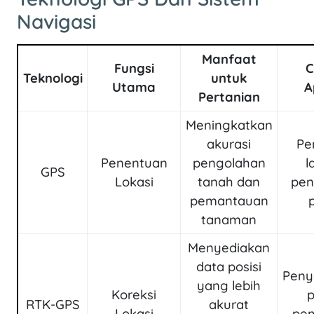
Navigasi
Manfaat
Fungsi
C
Teknologi
untuk
Utama
A
Pertanian
Meningkatkan
akurasi
Pe
Penentuan
pengolahan
l
GPS
Lokasi
tanah dan
pe
pemantauan
p
tanaman
Menyediakan
data posisi
Peny
yang lebih
Koreksi
p
RTK-GPS
akurat
Lokasi
pe