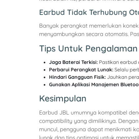
Earbud Tidak Terhubung Ot
Banyak perangkat memerlukan koneksi
menyambungkan secara otomatis. Pasti
Tips Untuk Pengalaman 
Jaga Baterai Terkisi:
Pastikan earbud 
Perbarui Perangkat Lunak:
Selalu per
Hindari Gangguan Fisik:
Jauhkan peran
Gunakan Aplikasi Manajemen Bluetoo
Kesimpulan
Earbud JBL umumnya kompatibel deng
compatibility yang dimilikinya. Den
muncul, pengguna dapat menikmati kon
lunak dan tips optimasi untuk memas